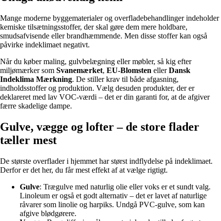
Mange moderne byggematerialer og overfladebehandlinger indeholder
kemiske tilsætningsstoffer, der skal gøre dem mere holdbare,
smudsafvisende eller brandhæmmende. Men disse stoffer kan også
påvirke indeklimaet negativt.
Når du køber maling, gulvbelægning eller møbler, så kig efter
miljømærker som
Svanemærket
,
EU-Blomsten
eller
Dansk
Indeklima Mærkning
. De stiller krav til både afgasning,
indholdsstoffer og produktion. Vælg desuden produkter, der er
deklareret med lav VOC-værdi – det er din garanti for, at de afgiver
færre skadelige dampe.
Gulve, vægge og lofter – de store flader
tæller mest
De største overflader i hjemmet har størst indflydelse på indeklimaet.
Derfor er det her, du får mest effekt af at vælge rigtigt.
Gulve
: Trægulve med naturlig olie eller voks er et sundt valg.
Linoleum er også et godt alternativ – det er lavet af naturlige
råvarer som linolie og harpiks. Undgå PVC-gulve, som kan
afgive blødgørere.