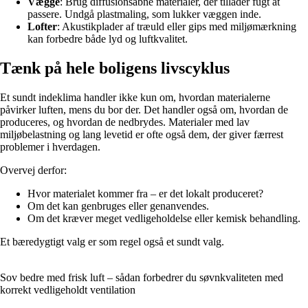
Vægge
: Brug diffusionsåbne materialer, der tillader fugt at
passere. Undgå plastmaling, som lukker væggen inde.
Lofter
: Akustikplader af træuld eller gips med miljømærkning
kan forbedre både lyd og luftkvalitet.
Tænk på hele boligens livscyklus
Et sundt indeklima handler ikke kun om, hvordan materialerne
påvirker luften, mens du bor der. Det handler også om, hvordan de
produceres, og hvordan de nedbrydes. Materialer med lav
miljøbelastning og lang levetid er ofte også dem, der giver færrest
problemer i hverdagen.
Overvej derfor:
Hvor materialet kommer fra – er det lokalt produceret?
Om det kan genbruges eller genanvendes.
Om det kræver meget vedligeholdelse eller kemisk behandling.
Et bæredygtigt valg er som regel også et sundt valg.
Sov bedre med frisk luft – sådan forbedrer du søvnkvaliteten med
korrekt vedligeholdt ventilation