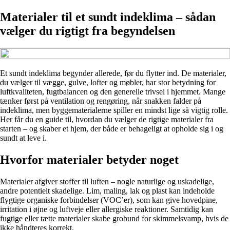
Materialer til et sundt indeklima – sådan
vælger du rigtigt fra begyndelsen
Et sundt indeklima begynder allerede, før du flytter ind. De materialer,
du vælger til vægge, gulve, lofter og møbler, har stor betydning for
luftkvaliteten, fugtbalancen og den generelle trivsel i hjemmet. Mange
tænker først på ventilation og rengøring, når snakken falder på
indeklima, men byggematerialerne spiller en mindst lige så vigtig rolle.
Her får du en guide til, hvordan du vælger de rigtige materialer fra
starten – og skaber et hjem, der både er behageligt at opholde sig i og
sundt at leve i.
Hvorfor materialer betyder noget
Materialer afgiver stoffer til luften – nogle naturlige og uskadelige,
andre potentielt skadelige. Lim, maling, lak og plast kan indeholde
flygtige organiske forbindelser (VOC’er), som kan give hovedpine,
irritation i øjne og luftveje eller allergiske reaktioner. Samtidig kan
fugtige eller tætte materialer skabe grobund for skimmelsvamp, hvis de
ikke håndteres korrekt.