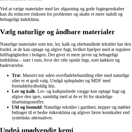
Ved at vælge materialer med lav afgasning og gode fugtegenskaber
kan du reducere risikoen for problemer og skabe et mere stabilt og
behageligt indeklima.
Vælg naturlige og åndbare materialer
Naturlige materialer som træ, ler, kalk og ubehandlede tekstiler har den
fordel, at de kan optage og afgive fugt, hvilket hjælper med at regulere
luftfugtigheden i boligen. Det giver et mere jævnt og behageligt
indeklima – især i rum, hvor der ofte opstår fugt, som køkken og
badeværelse.
Træ
: Massivt træ uden overfladebehandling eller med naturlige
olier er et godt valg. Undgå spånplader og MDF med
formaldehydholdig lim.
Ler og kalk
: Ler- og kalkpudsede vægge kan optage fugt og
afgive den igen, samtidig med at de er fri for skadelige
tilsætningsstoffer.
Uld og bomuld
: Naturlige tekstiler i gardiner, tæpper og møbler
bidrager til et bedre mikroklima og afgiver færre kemikalier end
syntetiske alternativer.
Undgå unødvendig kemi