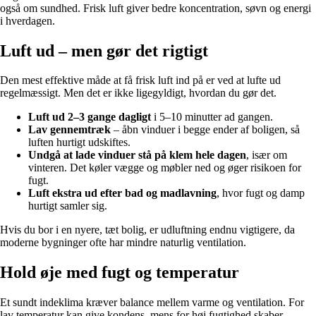
også om sundhed. Frisk luft giver bedre koncentration, søvn og energi
i hverdagen.
Luft ud – men gør det rigtigt
Den mest effektive måde at få frisk luft ind på er ved at lufte ud
regelmæssigt. Men det er ikke ligegyldigt, hvordan du gør det.
Luft ud 2–3 gange dagligt
i 5–10 minutter ad gangen.
Lav gennemtræk
– åbn vinduer i begge ender af boligen, så
luften hurtigt udskiftes.
Undgå at lade vinduer stå på klem hele dagen
, især om
vinteren. Det køler vægge og møbler ned og øger risikoen for
fugt.
Luft ekstra ud efter bad og madlavning
, hvor fugt og damp
hurtigt samler sig.
Hvis du bor i en nyere, tæt bolig, er udluftning endnu vigtigere, da
moderne bygninger ofte har mindre naturlig ventilation.
Hold øje med fugt og temperatur
Et sundt indeklima kræver balance mellem varme og ventilation. For
lav temperatur kan give kondens, mens for høj fugtighed skaber