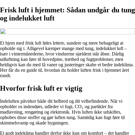
Frisk luft i hjemmet: Sådan undgår du tung
og indelukket luft
Et hjem med frisk luft føles lettere, sundere og mere behageligt at
opholde sig i. Alligevel kæmper mange med tung, indelukket luft –
især i vintermånederne, hvor vinduerne sjældent står åbne. Dårlig
udluftning kan føre til hovedpine, træthed og fugtproblemer, men
heldigvis kan du med få vaner og justeringer skabe et bedre indeklima.
Her får du en guide til, hvordan du holder luften frisk i hjemmet året
rundt.
Hvorfor frisk luft er vigtig
Indeluften påvirker både dit helbred og dit velbefindende. Når vi
opholder os indendørs, udleder vi fugt, CO₂ og partikler fra
madlavning, rengøring og elektronik. Hvis luften ikke udskiftes,
ophobes disse stoffer og gør luften tung. Samtidig kan fugt føre til
skimmelsvamp og skade bygningen.
Et godt indeklima handler derfor ikke kun om komfort – det handler