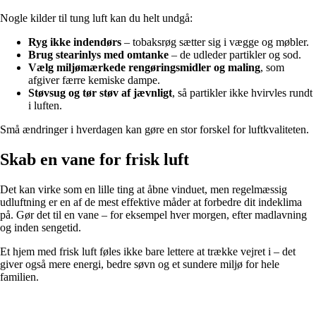
Nogle kilder til tung luft kan du helt undgå:
Ryg ikke indendørs
– tobaksrøg sætter sig i vægge og møbler.
Brug stearinlys med omtanke
– de udleder partikler og sod.
Vælg miljømærkede rengøringsmidler og maling
, som
afgiver færre kemiske dampe.
Støvsug og tør støv af jævnligt
, så partikler ikke hvirvles rundt
i luften.
Små ændringer i hverdagen kan gøre en stor forskel for luftkvaliteten.
Skab en vane for frisk luft
Det kan virke som en lille ting at åbne vinduet, men regelmæssig
udluftning er en af de mest effektive måder at forbedre dit indeklima
på. Gør det til en vane – for eksempel hver morgen, efter madlavning
og inden sengetid.
Et hjem med frisk luft føles ikke bare lettere at trække vejret i – det
giver også mere energi, bedre søvn og et sundere miljø for hele
familien.