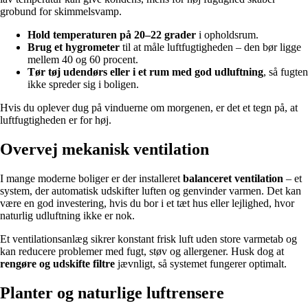
grobund for skimmelsvamp.
Hold temperaturen på 20–22 grader
i opholdsrum.
Brug et hygrometer
til at måle luftfugtigheden – den bør ligge
mellem 40 og 60 procent.
Tør tøj udendørs eller i et rum med god udluftning
, så fugten
ikke spreder sig i boligen.
Hvis du oplever dug på vinduerne om morgenen, er det et tegn på, at
luftfugtigheden er for høj.
Overvej mekanisk ventilation
I mange moderne boliger er der installeret
balanceret ventilation
– et
system, der automatisk udskifter luften og genvinder varmen. Det kan
være en god investering, hvis du bor i et tæt hus eller lejlighed, hvor
naturlig udluftning ikke er nok.
Et ventilationsanlæg sikrer konstant frisk luft uden store varmetab og
kan reducere problemer med fugt, støv og allergener. Husk dog at
rengøre og udskifte filtre
jævnligt, så systemet fungerer optimalt.
Planter og naturlige luftrensere